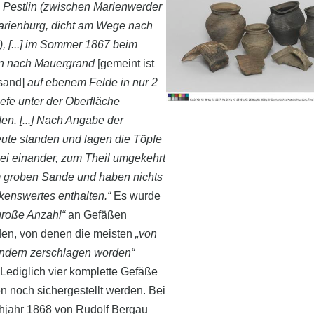
 Pestlin (zwischen Marienwerder
rienburg, dicht am Wege nach
, [...] im Sommer 1867 beim
n nach Mauergrand
[gemeint ist
sand]
auf ebenem Felde in nur 2
efe unter der Oberfläche
en. [...] Nach Angabe der
ute standen und lagen die Töpfe
bei einander, zum Theil umgekehrt
 groben Sande und haben nichts
enswertes enthalten.“
Es wurde
große Anzahl“
an Gefäßen
en, von denen die meisten
„von
ndern zerschlagen worden“
 Lediglich vier komplette Gefäße
n noch sichergestellt werden. Bei
hjahr 1868 von Rudolf Bergau