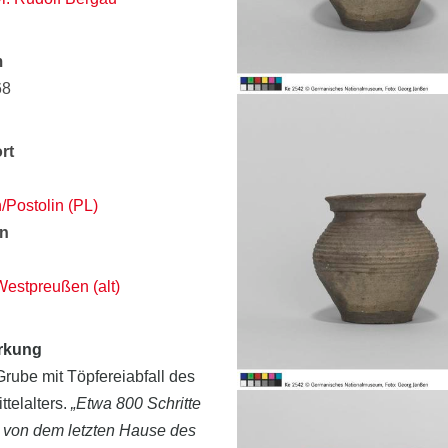
m
68
rt
n/Postolin (PL)
in
Westpreußen (alt)
rkung
rube mit Töpfereiabfall des
ttelalters.
„Etwa 800 Schritte
h von dem letzten Hause des