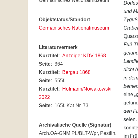
Germanisches Nationalmuseum
Dorfes
und Ma
Objektstatus/Standort
Zyguß)
Germanisches Nationalmuseum
Grabe
Quarz
Fuß Ti
Literaturvermerk
gefund
Kurztitel
Anzeiger KDV 1868
Landle
Seite
364
dicht 
Kurztitel
Bergau 1868
in dem
Seite
555f.
bemerk
Kurztitel
Hofmann/Nowakowski
eine
„
2022
gefund
Seite
165f. Kat-Nr. 73
den Fi
seien.
Archivalische Quelle (Signatur)
konnte
Arch.OA-GNM PL/BLT-Wpr, Pestlin.
im Frü