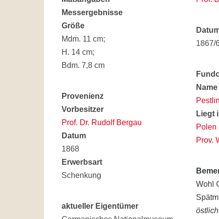
Messergebnisse
Größe
Datu
Mdm. 11 cm;
1867/
H. 14 cm;
Bdm. 7,8 cm
Fundo
Name
Provenienz
Pestli
Vorbesitzer
Liegt 
Prof. Dr. Rudolf Bergau
Polen
Datum
Prov. 
1868
Erwerbsart
Beme
Schenkung
Wohl G
Spätmi
aktueller Eigentümer
östlic