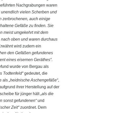
geführten Nachgrabungen waren
 unendlich vielen Scherben und
n zerbrochenen, auch einige
haltene Gefäße zu finden. Sie
n meist umgekehrt mit dem
 nach oben und waren durchaus
rwähnt wird zudem ein
chen den Gefäßen gefundenes
nt eines eisernen Geräthes“
.
fund wurde von Bergau als
s Todtenfeld“
gedeutet, die
e als
„heidnische Aschengefäße“
,
 aufgrund ihrer Herstellung auf der
scheibe für jünger hält
„als die
n sonst gefundenen“
und
ischer Zeit“
zuordnet. Dem