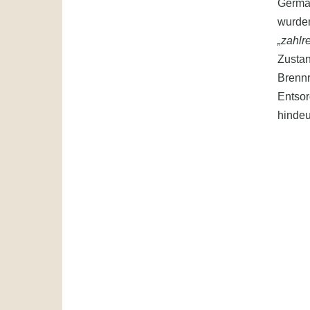
Germa
wurden
„zahlr
Zustan
Brennri
Entsor
hindeu