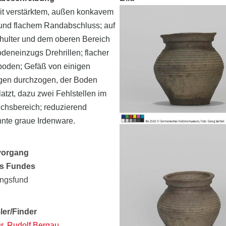
it verstärktem, außen konkavem
und flachem Randabschluss; auf
hulter und dem oberen Bereich
deneinzugs Drehrillen; flacher
oden; Gefäß von einigen
gen durchzogen, der Boden
atzt, dazu zwei Fehlstellen im
chsbereich; reduzierend
nte graue Irdenware.
vorgang
es Fundes
ungsfund
er/Finder
Dr. Rudolf Bergau