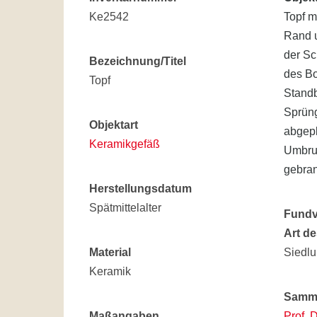
Ke2542
Topf m
Rand 
der Sc
Bezeichnung/Titel
des Bo
Topf
Standb
Sprün
Objektart
abgepl
Keramikgefäß
Umbru
gebran
Herstellungsdatum
Spätmittelalter
Fund
Art d
Material
Siedl
Keramik
Samml
Maßangaben
Prof. 