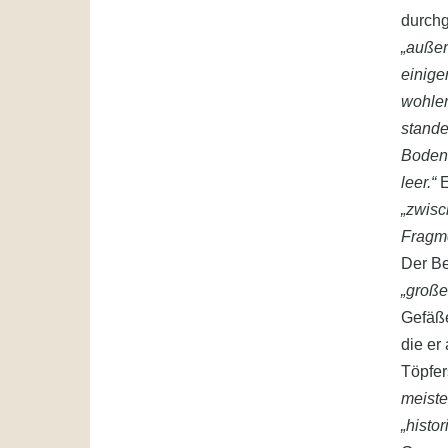
durch
„außer
einige
wohler
stande
Boden
leer.“
E
„zwis
Fragme
Der Be
„große
Gefäß
die er
Töpfer
meiste
„histor