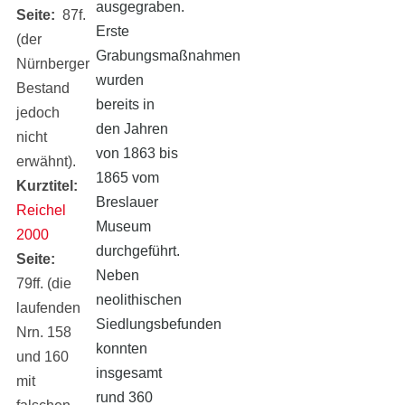
ausgegraben.
Seite
87f.
Erste
(der
Grabungsmaßnahmen
Nürnberger
wurden
Bestand
bereits in
jedoch
den Jahren
nicht
von 1863 bis
erwähnt).
1865 vom
Kurztitel
Breslauer
Reichel
Museum
2000
durchgeführt.
Seite
Neben
79ff. (die
neolithischen
laufenden
Siedlungsbefunden
Nrn. 158
konnten
und 160
insgesamt
mit
rund 360