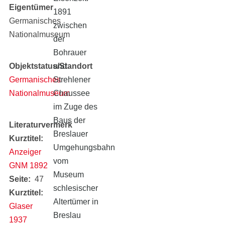
Eigentümer
1891
Germanisches
zwischen
Nationalmuseum
der
Bohrauer
Objektstatus/Standort
und
Germanisches
Strehlener
Nationalmuseum
Chaussee
im Zuge des
Baus der
Literaturvermerk
Breslauer
Kurztitel
Umgehungsbahn
Anzeiger
vom
GNM 1892
Museum
Seite
47
schlesischer
Kurztitel
Altertümer in
Glaser
Breslau
1937