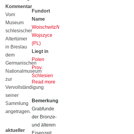
Kommentar
Fundort
Vom
Name
Museum
Woischwitz/Wrocław-
schlesischer
Wojszyce
Altertümer
(PL)
in Breslau
Liegt in
dem
Polen
Germanischen
Prov.
Nationalmuseum
Schlesien
zur
Read more
(alt)
Vervollständigung
seiner
Bemerkung
Sammlung
Grabfunde
angetragen.
der Bronze-
und älteren
aktueller
Eisenzeit.