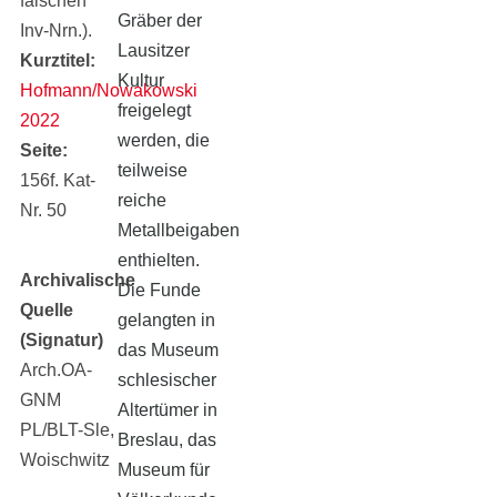
falschen
Gräber der
Inv-Nrn.).
Lausitzer
Kurztitel
Kultur
Hofmann/Nowakowski
freigelegt
2022
werden, die
Seite
teilweise
156f. Kat-
reiche
Nr. 50
Metallbeigaben
enthielten.
Archivalische
Die Funde
Quelle
gelangten in
(Signatur)
das Museum
Arch.OA-
schlesischer
GNM
Altertümer in
PL/BLT-Sle,
Breslau, das
Woischwitz
Museum für