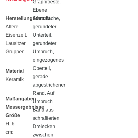
Graphitreste.
Ebene
Herstellungsdatum
Standfläche,
Ältere
gerundeter
Eisenzeit,
Unterteil,
Lausitzer
gerundeter
Gruppen
Umbruch,
eingezogenes
Oberteil,
Material
gerade
Keramik
abgestrichener
Rand. Auf
Maßangaben
Umbruch
Messergebnisse
Band aus
Größe
schraffierten
H. 6
Dreiecken
cm;
zwischen