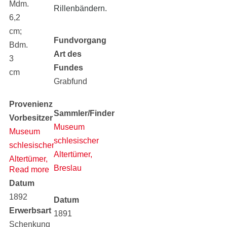
Mdm.
Rillenbändern.
6,2
cm;
Fundvorgang
Bdm.
Art des
3
Fundes
cm
Grabfund
Provenienz
Sammler/Finder
Vorbesitzer
Museum
Museum
schlesischer
schlesischer
Altertümer,
Altertümer,
Breslau
Read more
Breslau
Datum
1892
Datum
Erwerbsart
1891
Schenkung