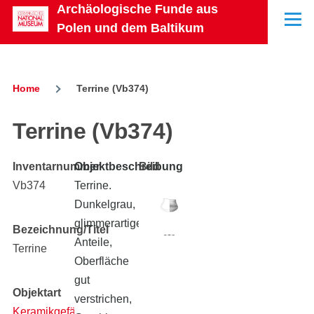
Archäologische Funde aus
Skip to main content
Menu
Polen und dem Baltikum
Home
Terrine (Vb374)
Breadcrumb
Terrine (Vb374)
Inventarnummer
Objektbeschreibung
Bild
Vb374
Terrine.
Dunkelgrau,
glimmerartige
Bezeichnung/Titel
Anteile,
Terrine
Oberfläche
gut
Objektart
verstrichen,
Keramikgefäß