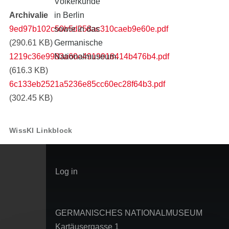
Völkerkunde
Archivalie
in Berlin
9ed97b102c50b5d258ac310caeb9e60e.pdf
sowie in das
(290.61 KB)
Germanische
1219c36e9983a60e4919918414b476b4.pdf
Nationalmuseum.
(616.3 KB)
6c133eb2521a5236e85cc60ec28f64b3.pdf
(302.45 KB)
WissKI Linkblock
User
Log in
account
menu
GERMANISCHES NATIONALMUSEUM
Kartäusergasse 1