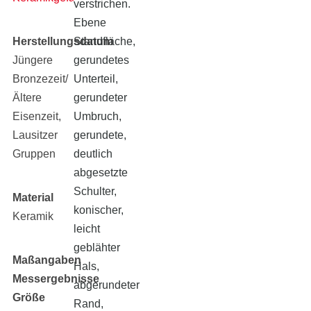
verstrichen.
Ebene
Herstellungsdatum
Standfläche,
Jüngere
gerundetes
Bronzezeit/
Unterteil,
Ältere
gerundeter
Eisenzeit,
Umbruch,
Lausitzer
gerundete,
Gruppen
deutlich
abgesetzte
Schulter,
Material
konischer,
Keramik
leicht
geblähter
Maßangaben
Hals,
Messergebnisse
abgerundeter
Größe
Rand,