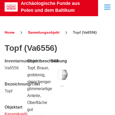
Archäologische Funde aus
Skip to main content
Menu
Polen und dem Baltikum
Home
Sammlungsobjekt
Topf (Va6556)
Breadcrumb
Topf (Va6556)
Inventarnummer
Objektbeschreibung
Bild
Va6556
Topf. Braun,
grobtonig,
steinchengemagert,
Bezeichnung/Titel
glimmerartige
Topf
Anteile,
Oberfläche
Objektart
gut
Keramikgefäß