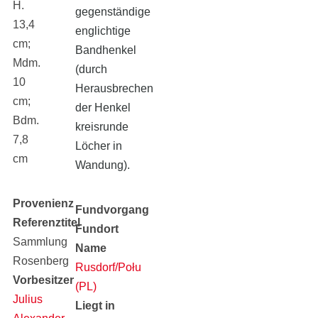
H.
gegenständige
13,4
englichtige
cm;
Bandhenkel
Mdm.
(durch
10
Herausbrechen
cm;
der Henkel
Bdm.
kreisrunde
7,8
Löcher in
cm
Wandung).
Provenienz
Fundvorgang
Referenztitel
Fundort
Sammlung
Name
Rosenberg
Rusdorf/Połupin
Vorbesitzer
(PL)
Julius
Liegt in