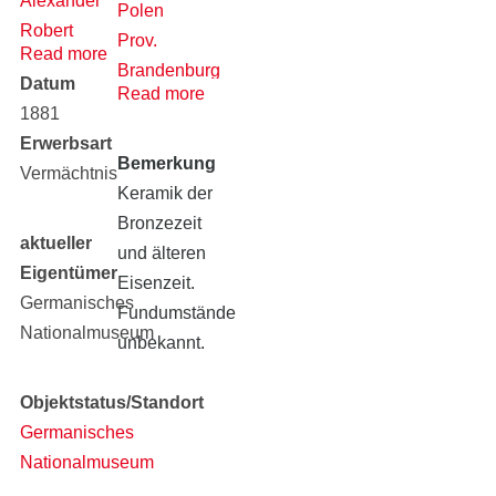
Alexander
Polen
Robert
Prov.
Read more
Rosenberg
Brandenburg
Datum
Read more
(alt)
1881
Erwerbsart
Bemerkung
Vermächtnis
Keramik der
Bronzezeit
aktueller
und älteren
Eigentümer
Eisenzeit.
Germanisches
Fundumstände
Nationalmuseum
unbekannt.
Objektstatus/Standort
Germanisches
Nationalmuseum