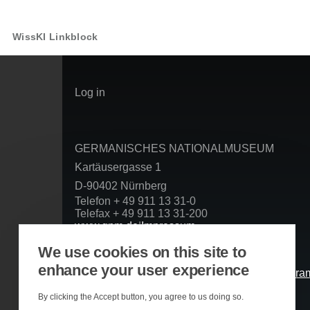
WissKI Linkblock
User
Log in
account
menu
GERMANISCHES NATIONALMUSEUM
Kartäusergasse 1
D-90402 Nürnberg
Telefon + 49 911 13 31-0
Telefax + 49 911 13 31-200
www.gnm.de
|
Impressum
Datenschutzerklärung
We use cookies on this site to
Folgen Sie uns
enhance your user experience
Basierend auf der Infrastruktur
By clicking the Accept button, you agree to us doing so.