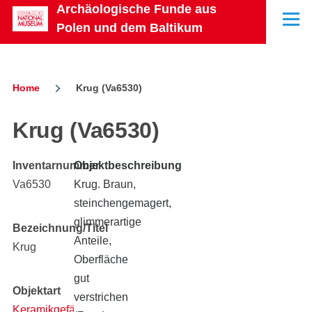
Archäologische Funde aus
Skip to main content
Menu
Polen und dem Baltikum
Home
Krug (Va6530)
Breadcrumb
Krug (Va6530)
Inventarnummer
Objektbeschreibung
Va6530
Krug. Braun,
steinchengemagert,
glimmerartige
Bezeichnung/Titel
Anteile,
Krug
Oberfläche
gut
Objektart
verstrichen
Keramikgefäß