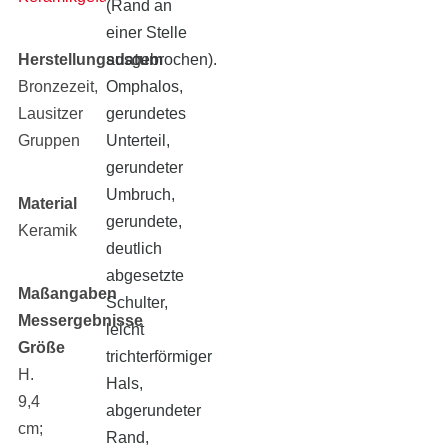
(Rand an
einer Stelle
Herstellungsdatum
ausgebrochen).
Bronzezeit,
Omphalos,
Lausitzer
gerundetes
Gruppen
Unterteil,
gerundeter
Umbruch,
Material
gerundete,
Keramik
deutlich
abgesetzte
Maßangaben
Schulter,
Messergebnisse
leicht
Größe
trichterförmiger
H.
Hals,
9,4
abgerundeter
cm;
Rand,