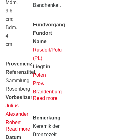
Mdm.
Bandhenkel.
9,6
cm;
Fundvorgang
Bdm.
Fundort
4
Name
cm
Rusdorf/Połupin
(PL)
Provenienz
Liegt in
Referenztitel
Polen
Sammlung
Prov.
Rosenberg
Brandenburg
Vorbesitzer
Read more
(alt)
Julius
Alexander
Bemerkung
Robert
Keramik der
Read more
Rosenberg
Bronzezeit
Datum