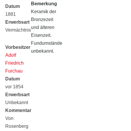
Rosenberg
Bemerkung
Datum
Keramik der
1881
Bronzezeit
Erwerbsart
und älteren
Vermächtnis
Eisenzeit.
Fundumstände
Vorbesitzer
unbekannt.
Adolf
Friedrich
Furchau
Datum
vor 1854
Erwerbsart
Unbekannt
Kommentar
Von
Rosenberg