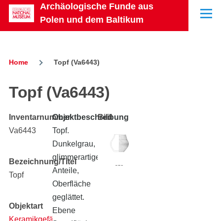
Archäologische Funde aus
Skip to main content
Menu
Polen und dem Baltikum
Home
Topf (Va6443)
Breadcrumb
Topf (Va6443)
Inventarnummer
Objektbeschreibung
Bild
Va6443
Topf.
Dunkelgrau,
glimmerartige
Bezeichnung/Titel
Anteile,
Topf
Oberfläche
geglättet.
Objektart
Ebene
Keramikgefäß