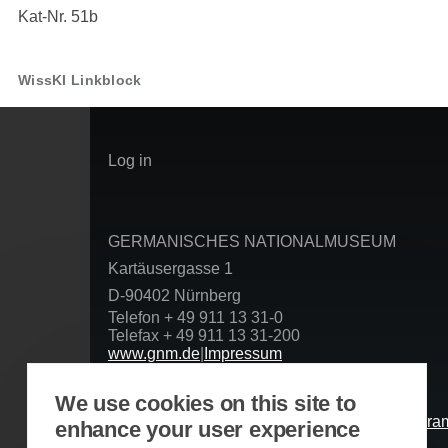
Kat-Nr. 51b
WissKI Linkblock
User
Log in
account
menu
GERMANISCHES NATIONALMUSEUM
Kartäusergasse 1
D-90402 Nürnberg
Telefon + 49 911 13 31-0
Telefax + 49 911 13 31-200
www.gnm.de
|
Impressum
Datenschutzerklärung
Folgen Sie uns
We use cookies on this site to
enhance your user experience