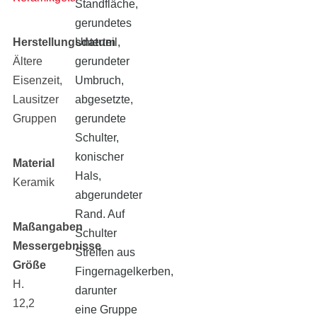
Standfläche,
gerundetes
Herstellungsdatum
Unterteil,
Ältere
gerundeter
Eisenzeit,
Umbruch,
Lausitzer
abgesetzte,
Gruppen
gerundete
Schulter,
konischer
Material
Hals,
Keramik
abgerundeter
Rand. Auf
Maßangaben
Schulter
Messergebnisse
Streifen aus
Größe
Fingernagelkerben,
H.
darunter
12,2
eine Gruppe