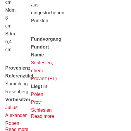
cm;
aus
Mdm.
eingestochenen
8
Punkten.
cm;
Bdm.
Fundvorgang
6,4
Fundort
cm
Name
Schlesien,
Provenienz
ehem.
Referenztitel
Provinz (PL)
Sammlung
Liegt in
Rosenberg
Polen
Vorbesitzer
Prov.
Julius
Schlesien
Alexander
Read more
(alt)
Robert
Read more