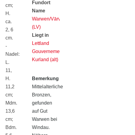
Fundort
cm;
Name
H.
Warwen/Vārve
ca.
(LV)
2, 6
Liegt in
cm.
Lettland
-
Gouvernement
Nadel:
Kurland (alt)
L.
11,
H.
Bemerkung
11,2
Mittelalterliche
cm;
Bronzen,
Mdm.
gefunden
13,6
auf Gut
cm;
Warwen bei
Bdm.
Windau.