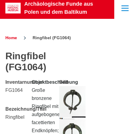
Archäologische Funde aus
Skip to main content
Menu
Polen und dem Baltikum
Home
Ringfibel (FG1064)
Breadcrumb
Ringfibel
(FG1064)
Inventarnummer
Objektbeschreibung
Bild
FG1064
Große
bronzene
Ringfibel mit
Bezeichnung/Titel
aufgebogenen,
Ringfibel
facettierten
Endknöpfen;