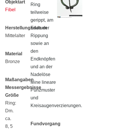
Objektart
Ring
Fibel
teilweise
gerippt, am
Herstellungsdatum
Ende der
Mittelalter
Rippung
sowie an
den
Material
Endknöpfen
Bronze
und an der
Nadelöse
Maßangaben
feine lineare
Messergebnisse
Punzmuster
Größe
und
Ring:
Kreisaugenverzierungen.
Dm.
ca.
Fundvorgang
8, 5