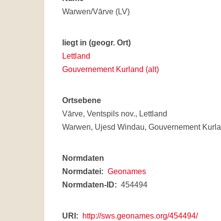
Warwen/Vārve (LV)
liegt in (geogr. Ort)
Lettland
Gouvernement Kurland (alt)
Ortsebene
Vārve, Ventspils nov., Lettland
Warwen, Ujesd Windau, Gouvernement Kurlan
Normdaten
Normdatei
Geonames
Normdaten-ID
454494
URI
http://sws.geonames.org/454494/