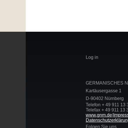
User
Log in
account
menu
GERMANISCHES 
Kartäusergasse 1
D-90402 Nürnberg
Telefon + 49 911 13 
Telefax + 49 911 13 
www.gnm.de
|
Impres
Datenschutzerkläru
Folgen Sie uns