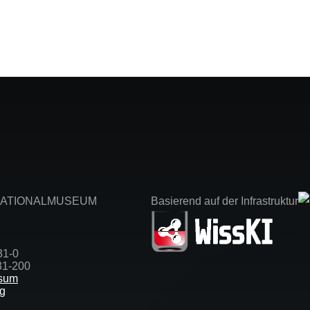
NATIONALMUSEUM
Basierend auf der Infrastruktur
31-0
31-200
sum
ng