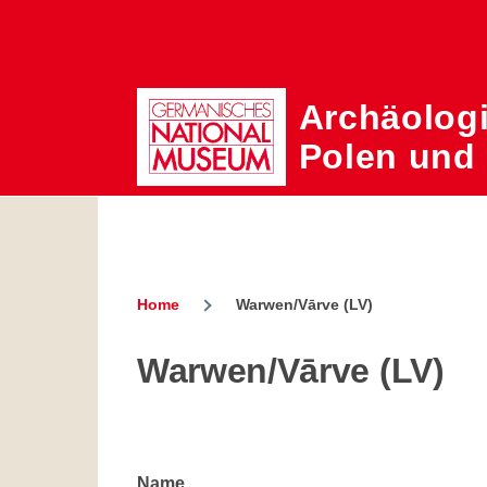
Skip to main content
Archäolog
Polen und
Home
Warwen/Vārve (LV)
Breadcrumb
Warwen/Vārve (LV)
Name