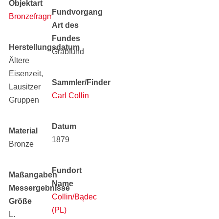
Objektart
Fundvorgang
Bronzefragment
Art des
Fundes
Herstellungsdatum
Grabfund
Ältere
Eisenzeit,
Sammler/Finder
Lausitzer
Carl Collin
Gruppen
Datum
Material
1879
Bronze
Fundort
Maßangaben
Name
Messergebnisse
Collin/Bądecz
Größe
(PL)
L.