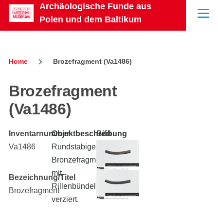
Archäologische Funde aus
Skip to main content
Menu
Polen und dem Baltikum
Home
Brozefragment (Va1486)
Breadcrumb
Brozefragment
(Va1486)
Inventarnummer
Objektbeschreibung
Bild
Va1486
Rundstabiges
Bronzefragment,
mit
Bezeichnung/Titel
Rillenbündeln
Brozefragment
verziert.