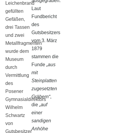
ausgegraben.
Leichenbrand
Laut
gefüllten
Fundbericht
Gefäßen,
des
drei Tassen
Gutsbesitzers
und zwei
vom 3. März
Metallfragmenten
1879
wurde dem
stammen die
Museum
Funde
„aus
durch
mit
Vermittlung
Steinplatten
des
zugesetzten
Posener
Gräbern“
,
Gymnasialdirektors
die
„auf
Wilhelm
einer
Schwartz
sandigen
von
Anhöhe
Gutsbesitzer