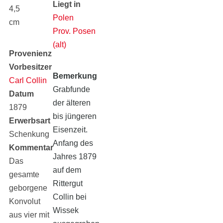
Liegt in
4,5
Polen
cm
Prov. Posen
(alt)
Provenienz
Vorbesitzer
Bemerkung
Carl Collin
Grabfunde
Datum
der älteren
1879
bis jüngeren
Erwerbsart
Eisenzeit.
Schenkung
Anfang des
Kommentar
Jahres 1879
Das
auf dem
gesamte
Rittergut
geborgene
Collin bei
Konvolut
Wissek
aus vier mit