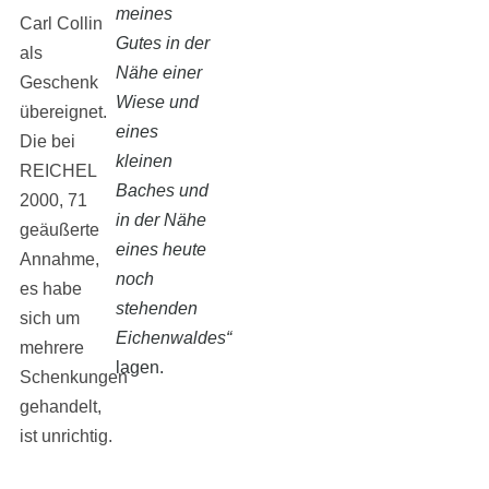
meines
Carl Collin
Gutes in der
als
Nähe einer
Geschenk
Wiese und
übereignet.
eines
Die bei
kleinen
REICHEL
Baches und
2000, 71
in der Nähe
geäußerte
eines heute
Annahme,
noch
es habe
stehenden
sich um
Eichenwaldes“
mehrere
lagen.
Schenkungen
gehandelt,
ist unrichtig.