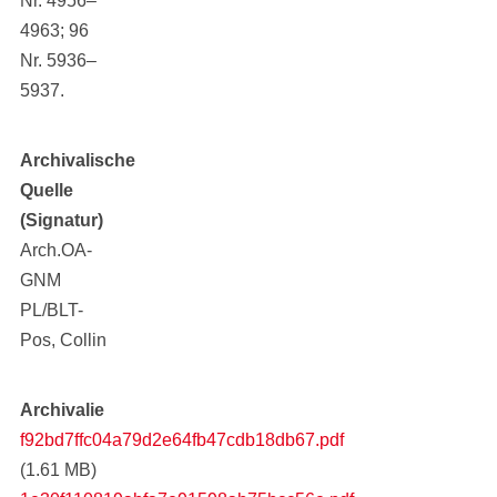
Nr. 4956‒
4963; 96
Nr. 5936‒
5937.
Archivalische
Quelle
(Signatur)
Arch.OA-
GNM
PL/BLT-
Pos, Collin
Archivalie
f92bd7ffc04a79d2e64fb47cdb18db67.pdf
(1.61 MB)