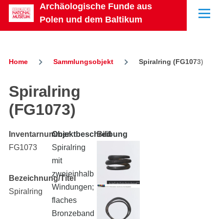
Archäologische Funde aus
Skip to main content
Menu
Polen und dem Baltikum
Home
Sammlungsobjekt
Spiralring (FG1073)
Breadcrumb
Spiralring
(FG1073)
Inventarnummer
Objektbeschreibung
Bild
FG1073
Spiralring
mit
zweieinhalb
Bezeichnung/Titel
Windungen;
Spiralring
flaches
Bronzeband