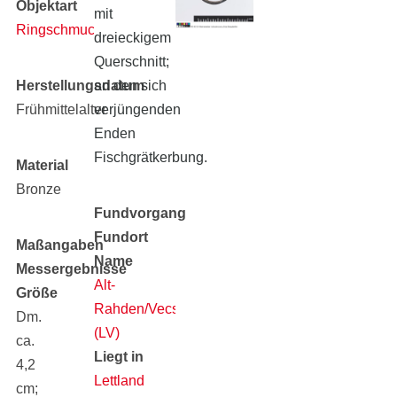
Objektart
mit
Ringschmuck
dreieckigem
Querschnitt;
Herstellungsdatum
an den sich
Frühmittelalter
verjüngenden
Enden
Fischgrätkerbung.
Material
Bronze
Fundvorgang
Fundort
Maßangaben
Name
Messergebnisse
Alt-
Größe
Rahden/Vecsaule
Dm.
(LV)
ca.
Liegt in
4,2
Lettland
cm;