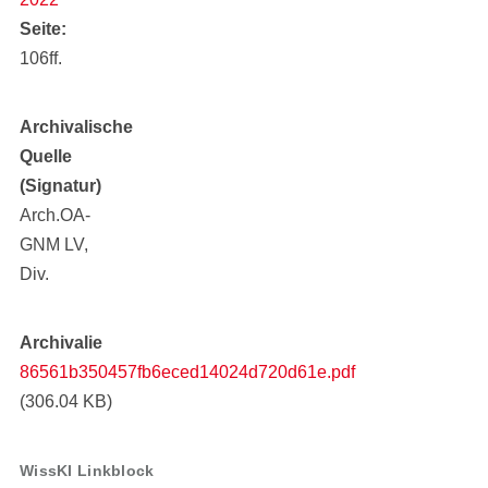
Seite
106ff.
Archivalische
Quelle
(Signatur)
Arch.OA-
GNM LV,
Div.
Archivalie
86561b350457fb6eced14024d720d61e.pdf
(306.04 KB)
WissKI Linkblock