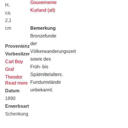
Gouvernement
H.
Kurland (alt)
ca.
2,1
cm
Bemerkung
Bronzefunde
der
Provenienz
Völkerwanderungszeit
Vorbesitzer
sowie des
Carl Boy
Früh- bis
Graf
Spätmittelalters.
Theodor
Fundumstände
Read more
von
unbekannt.
Datum
Keyserlingk
1890
Erwerbsart
Schenkung