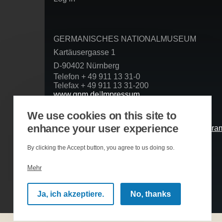
account
menu
GERMANISCHES NATIONALMUSEUM
Kartäusergasse 1
D-90402 Nürnberg
Telefon + 49 911 13 31-0
Telefax + 49 911 13 31-200
www.gnm.de
|
Impressum
Datenschutzerklärung
We use cookies on this site to
Folgen Sie uns
enhance your user experience
Basierend auf der Infrastruktur
By clicking the Accept button, you agree to us doing so.
Mehr
Ja, ich akzeptiere.
No, thanks