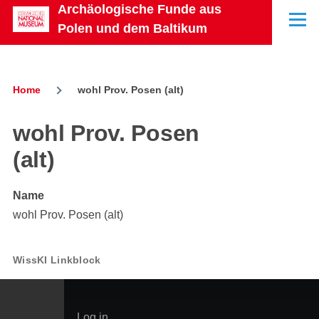
Archäologische Funde aus
Skip to main content
Menu
Polen und dem Baltikum
Home
wohl Prov. Posen (alt)
Breadcrumb
wohl Prov. Posen
(alt)
Name
wohl Prov. Posen (alt)
WissKI Linkblock
User
Log in